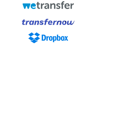
PRÉMIOS
1º Prémio – 500.00 €
2º Prémio – 250.00 €
3º Prémio – Fim de semana, para duas
pessoas, numa unidade hoteleira de Terras
de Bouro
Nota: O Júri pode igualmente decidir não
atribuir prémios, caso entenda que os
trabalhos submetidos não têm a qualidade
suficiente para o merecer.