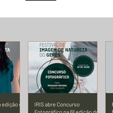
a edição de
IRIS abre Concurso
Fotográfico na 6ª edição do