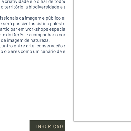
, a criatividade e o olhar de todos aqueles
 território, a biodiversidade e a emoção
fissionais da imagem e público em geral, o
 será possível assistir a palestras
 participar em workshops especializados,
gem do Gerês e acompanhar o concurso de
s de imagem de natureza.
contro entre arte, conservação da
do o Gerês como um cenário de excelência
INSCRIÇÃO